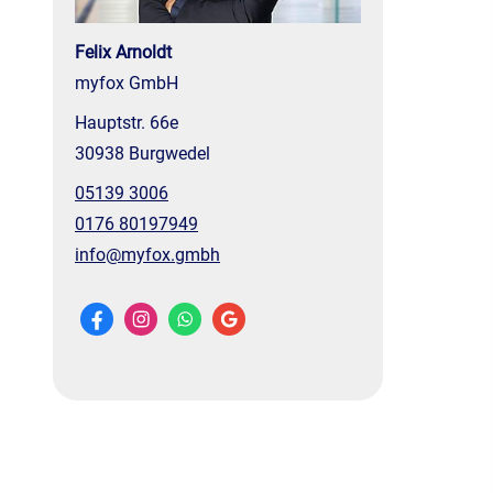
Felix Arnoldt
myfox GmbH
Hauptstr. 66e
30938 Burgwedel
05139 3006
0176 80197949
info@myfox.gmbh