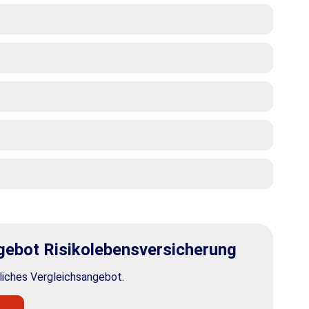
bot Risiko­lebens­ver­si­che­rung
nliches Vergleichsangebot.